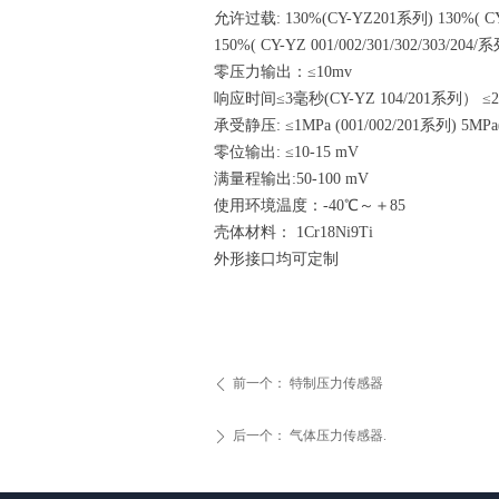
允许过载: 130%(CY-YZ201系列) 130%( CY-
150%( CY-YZ 001/002/301/302/303/20
零压力输出：≤10mv
响应时间≤3毫秒(CY-YZ 104/201系列） ≤
承受静压: ≤1MPa (001/002/201系列) 5MPa
零位输出: ≤10-15 mV
满量程输出:50-100 mV
使用环境温度：-40℃～＋85
壳体材料： 1Cr18Ni9Ti
外形接口均可定制
前一个：
特制压力传感器
ꄴ
后一个：
气体压力传感器.
ꄲ