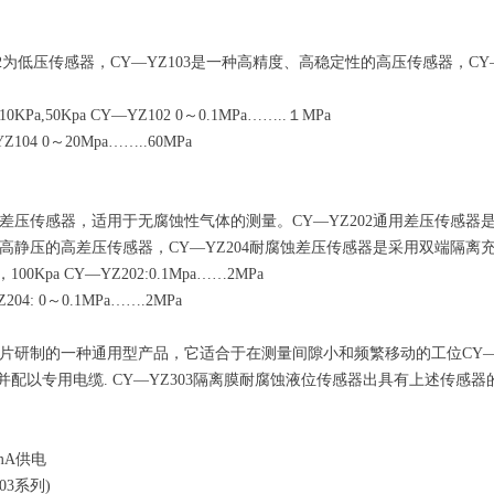
02为低压传感器，CY—YZ103是一种高精度、高稳定性的高压传感器，CY—YZ
10KPa,50Kpa CY—YZ102 0～0.1MPa……..１MPa
Z104 0～20Mpa……..60MPa
的小差压传感器，适用于无腐蚀性气体的测量。CY—YZ202通用差压传感
承受高静压的高差压传感器，CY—YZ204耐腐蚀差压传感器是采用双端隔
，100Kpa CY—YZ202:0.1Mpa……2MPa
204: 0～0.1MPa…….2MPa
口芯片研制的一种通用型产品，它适合于在测量间隙小和频繁移动的工位CY—
配以专用电缆. CY—YZ303隔离膜耐腐蚀液位传感器出具有上述传感器
2mA供电
4/303系列)