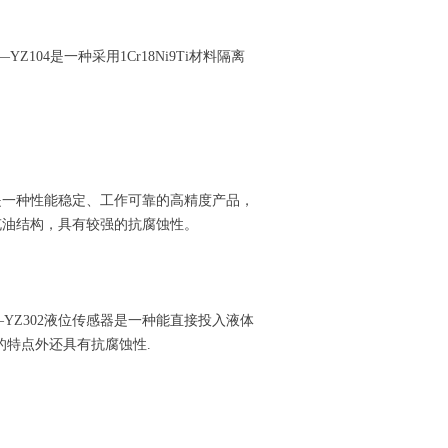
104是一种采用1Cr18Ni9Ti材料隔离
器是一种性能稳定、工作可靠的高精度产品，
离充油结构，具有较强的抗腐蚀性。
YZ302液位传感器是一种能直接投入液体
的特点外还具有抗腐蚀性.