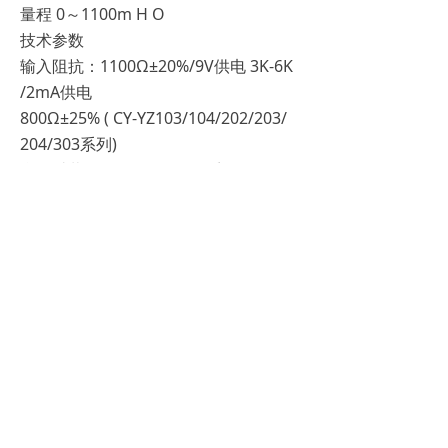
量程 0～1100m H O
技术参数
输入阻抗：1100Ω±20%/9V供电 3K-6K
/2mA供电
800Ω±25% ( CY-YZ103/104/202/203/
204/303系列)
允许过载: 130%(CY-YZ201系列) 130%(
CY-YZ 103/104/202/204/系列)
150%( CY-YZ
001/002/301/302/303/204/系列) 200%
（CY-YZ 102系列）
零压力输出：≤10mv
响应时间≤3毫秒(CY-YZ 104/201系列）
≤2毫秒CY-YZ 202/203系列） ≤5毫秒
(CY-YZ204系列) ≤1毫秒（其它）
承受静压: ≤1MPa (001/002/201系列)
5MPa(202系列) 6-25MPa(203系列) 10