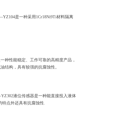
104是一种采用1Cr18Ni9Ti材料隔离
器是一种性能稳定、工作可靠的高精度产品，
离充油结构，具有较强的抗腐蚀性。
YZ302液位传感器是一种能直接投入液体
的特点外还具有抗腐蚀性.