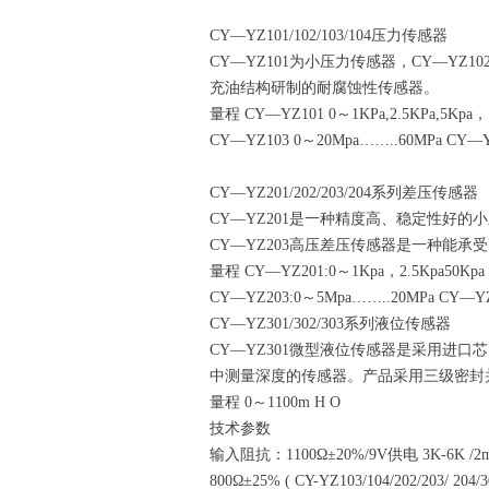
CY—YZ101/102/103/104压力传感器
CY—YZ101为小压力传感器，CY—YZ1
充油结构研制的耐腐蚀性传感器。
量程 CY—YZ101 0～1KPa,2.5KPa,5Kpa，
CY—YZ103 0～20Mpa……..60MPa CY—Y
CY—YZ201/202/203/204系列差压传感器
CY—YZ201是一种精度高、稳定性好
CY—YZ203高压差压传感器是一种能
量程 CY—YZ201:0～1Kpa，2.5Kpa50Kpa
CY—YZ203:0～5Mpa……..20MPa CY—YZ
CY—YZ301/302/303系列液位传感器
CY—YZ301微型液位传感器是采用进
中测量深度的传感器。产品采用三级密封并
量程 0～1100m H O
技术参数
输入阻抗：1100Ω±20%/9V供电 3K-6K /
800Ω±25% ( CY-YZ103/104/202/203/ 20