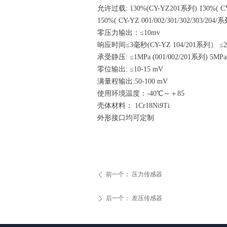
允许过载: 130%(CY-YZ201系列) 130%( CY-
150%( CY-YZ 001/002/301/302/303/20
零压力输出：≤10mv
响应时间≤3毫秒(CY-YZ 104/201系列） ≤
承受静压: ≤1MPa (001/002/201系列) 5MPa
零位输出: ≤10-15 mV
满量程输出:50-100 mV
使用环境温度：-40℃～＋85
壳体材料： 1Cr18Ni9Ti
外形接口均可定制
前一个：
压力传感器
ꄴ
后一个：
差压传感器
ꄲ