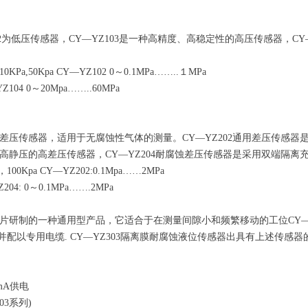
02为低压传感器，CY—YZ103是一种高精度、高稳定性的高压传感器，CY—YZ
10KPa,50Kpa CY—YZ102 0～0.1MPa……..１MPa
Z104 0～20Mpa……..60MPa
的小差压传感器，适用于无腐蚀性气体的测量。CY—YZ202通用差压传感
承受高静压的高差压传感器，CY—YZ204耐腐蚀差压传感器是采用双端隔
，100Kpa CY—YZ202:0.1Mpa……2MPa
204: 0～0.1MPa…….2MPa
口芯片研制的一种通用型产品，它适合于在测量间隙小和频繁移动的工位CY—
配以专用电缆. CY—YZ303隔离膜耐腐蚀液位传感器出具有上述传感器
2mA供电
4/303系列)