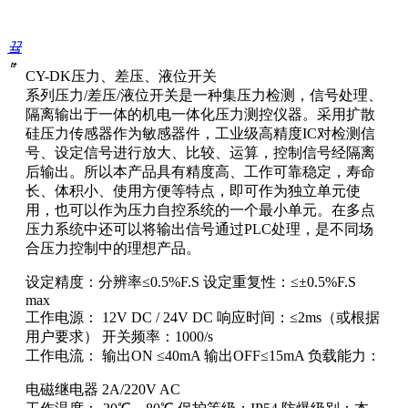
끀
ꁲ
CY-DK压力、差压、液位开关
系列压力/差压/液位开关是一种集压力检测，信号处理、
首
隔离输出于一体的机电一体化压力测控仪器。采用扩散
页
硅压力传感器作为敏感器件，工业级高精度IC对检测信
关
号、设定信号进行放大、比较、运算，控制信号经隔离
于
后输出。所以本产品具有精度高、工作可靠稳定，寿命
我
长、体积小、使用方便等特点，即可作为独立单元使
们
用，也可以作为压力自控系统的一个最小单元。在多点
产
压力系统中还可以将输出信号通过PLC处理，是不同场
品
合压力控制中的理想产品。
中
心
设定精度：分辨率≤0.5%F.S 设定重复性：≤±0.5%F.S
荣
max
誉
工作电源： 12V DC / 24V DC 响应时间：≤2ms（或根据
资
用户要求） 开关频率：1000/s
质
工作电流： 输出ON ≤40mA 输出OFF≤15mA 负载能力：
行
业
电磁继电器 2A/220V AC
新