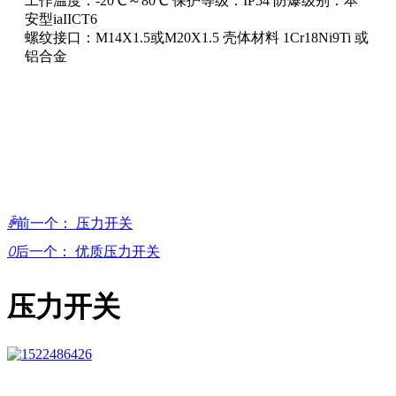
工作温度：-20℃～80℃ 保护等级：IP54 防爆级别：本
闻
安型iaIICT6
联
螺纹接口：M14X1.5或M20X1.5 壳体材料 1Cr18Ni9Ti 或
系
铝合金
我
们
ꄴ
前一个：
压力开关
ꄲ
后一个：
优质压力开关
压力开关